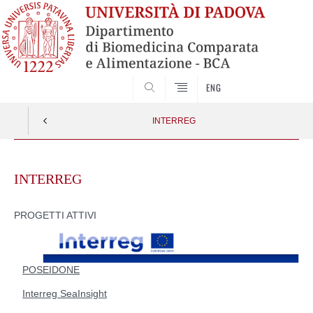
SEARCH
ENG
INTERREG
Skip
to
INTERREG
content
PROGETTI ATTIVI
POSEIDONE
Interreg SeaInsight