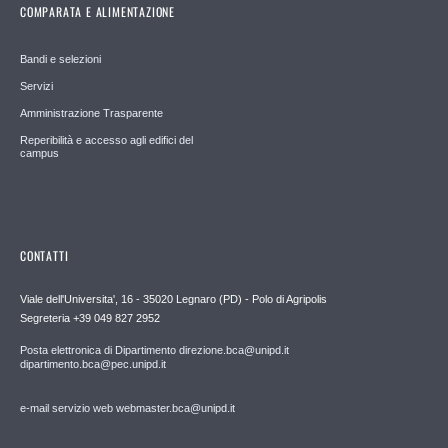
COMPARATA E ALIMENTAZIONE
Bandi e selezioni
Servizi
Amministrazione Trasparente
Reperibilità e accesso agli edifici del
campus
CONTATTI
Viale dell'Universita', 16 - 35020 Legnaro (PD) - Polo di Agripolis
Segreteria +39 049 827 2952
Posta elettronica di Dipartimento direzione.bca@unipd.it
dipartimento.bca@pec.unipd.it
e-mail servizio web webmaster.bca@unipd.it