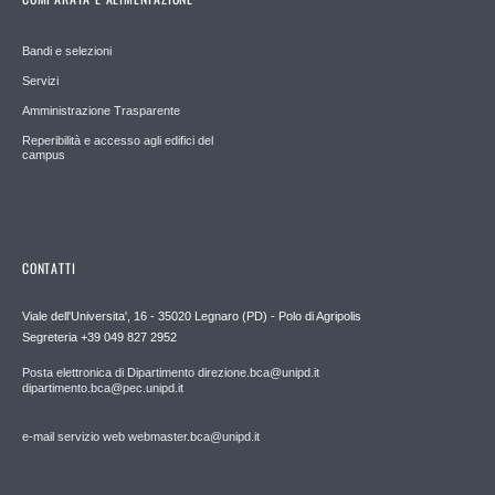
Bandi e selezioni
Servizi
Amministrazione Trasparente
Reperibilità e accesso agli edifici del
campus
CONTATTI
Viale dell'Universita', 16 - 35020 Legnaro (PD) - Polo di Agripolis
Segreteria +39 049 827 2952
Posta elettronica di Dipartimento direzione.bca@unipd.it
dipartimento.bca@pec.unipd.it
e-mail servizio web webmaster.bca@unipd.it