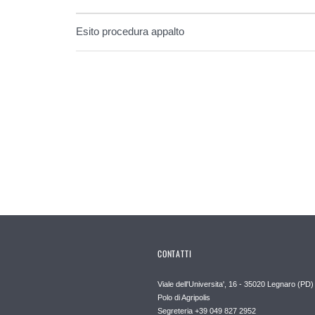
Esito procedura appalto
CONTATTI
Viale dell'Universita', 16 - 35020 Legnaro (PD)
Polo di Agripolis
Segreteria +39 049 827 2952