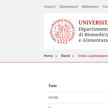
Unipd.it
Dipartimenti
Biblioteche
Con
Home
Bandi
Vai
al
contenuto
Tutte
Avvisi