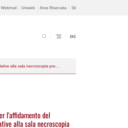
Webmail
Uniweb
Area Riservata
Sit
ENG
SEARCH
Invito a partecipare alla procedura per l'affidamento del servizio di gestione delle attività relative alla sala necroscopia presso il Dipartimento di BCA - Prot. n. 393
er l'affidamento del
lative alla sala necroscopia