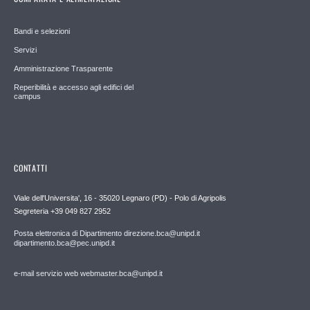
Bandi e selezioni
Servizi
Amministrazione Trasparente
Reperibilità e accesso agli edifici del
campus
CONTATTI
Viale dell'Universita', 16 - 35020 Legnaro (PD) - Polo di Agripolis
Segreteria +39 049 827 2952
Posta elettronica di Dipartimento direzione.bca@unipd.it
dipartimento.bca@pec.unipd.it
e-mail servizio web webmaster.bca@unipd.it