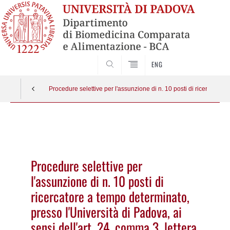
SEARCH
ENG
Procedure selettive per l'assunzione di n. 10 posti di ricercatore
Vai
al
contenuto
Procedure selettive per
l'assunzione di n. 10 posti di
ricercatore a tempo determinato,
presso l'Università di Padova, ai
sensi dell'art. 24, comma 3, lettera