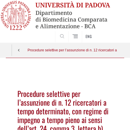
SEARCH
ENG
Procedure selettive per l’assunzione di n. 12 ricercatori a temp
Vai
al
contenuto
Procedure selettive per
l’assunzione di n. 12 ricercatori a
tempo determinato, con regime di
impegno a tempo pieno ai sensi
dell’art. 24, comma 3, lettera b)