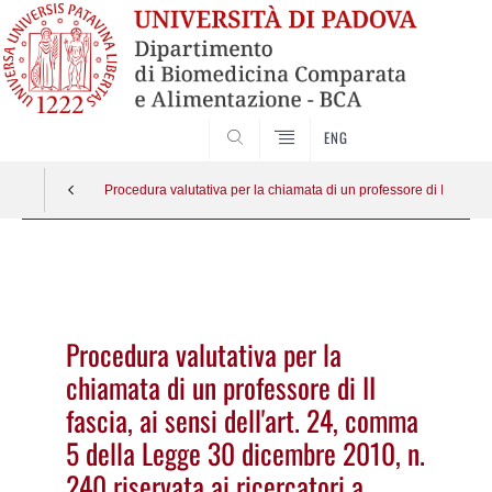
SEARCH
ENG
Procedura valutativa per la chiamata di un professore di II fascia
Vai
al
contenuto
Procedura valutativa per la
chiamata di un professore di II
fascia, ai sensi dell'art. 24, comma
5 della Legge 30 dicembre 2010, n.
240 riservata ai ricercatori a