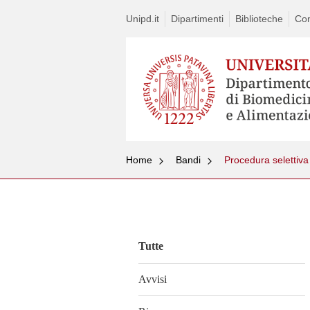
Unipd.it
Dipartimenti
Biblioteche
Con
Home
Bandi
Vai
al
contenuto
Tutte
Avvisi