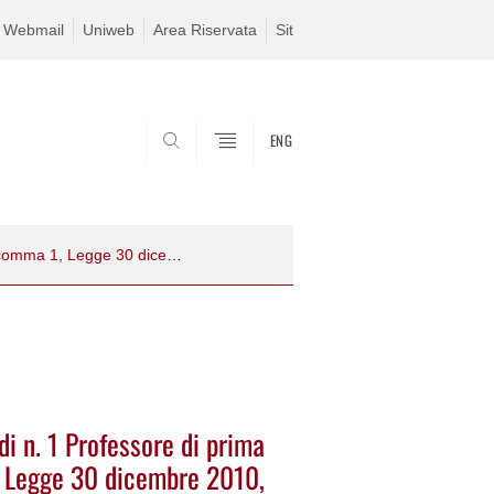
Webmail
Uniweb
Area Riservata
Sit
ENG
SEARCH
Procedura selettiva per la chiamata di n. 1 Professore di prima fascia ai sensi dell’art. 18, comma 1, Legge 30 dicembre 2010, n. 240 – 2022PO182
di n. 1 Professore di prima
1, Legge 30 dicembre 2010,