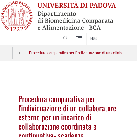
SEARCH
ENG
Procedura comparativa per l'individuazione di un collaboratore e
Vai
al
contenuto
Procedura comparativa per
l'individuazione di un collaboratore
esterno per un incarico di
collaborazione coordinata e
continuativa- scadenza