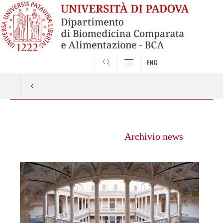
ENG
SEARCH
Vai
al
Archivio news
contenuto