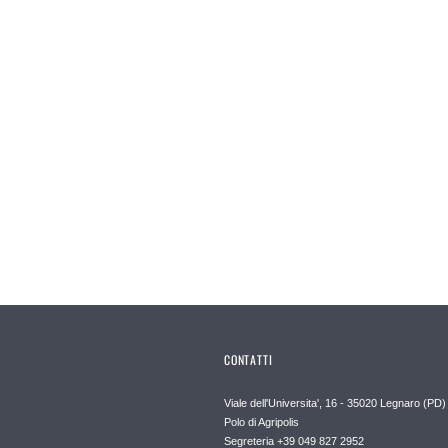
CONTATTI
Viale dell'Universita', 16 - 35020 Legnaro (PD)
Polo di Agripolis
Segreteria +39 049 827 2952