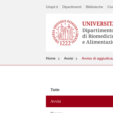
Unipd.it
Dipartimenti
Biblioteche
Con
Home
Avvisi
Avviso di aggiudic
Vai
al
contenuto
Tutte
Avvisi