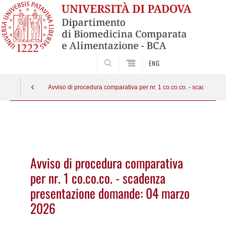
SEARCH
ENG
Avviso di procedura comparativa per nr. 1 co.co.co. - scadenza
Vai
al
contenuto
Avviso di procedura comparativa
per nr. 1 co.co.co. - scadenza
presentazione domande: 04 marzo
2026