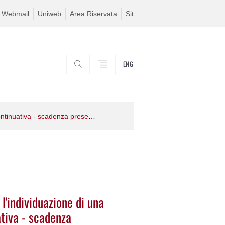
Webmail
Uniweb
Area Riservata
Sit
ENG
SEARCH
Avviso di procedura comparativa per l'individuazione di una collaborazione coordinata e continuativa - scadenza presentazione domande 19 luglio 2022
l'individuazione di una
ativa - scadenza