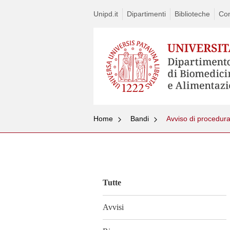
Unipd.it
Dipartimenti
Biblioteche
Con
Home
Bandi
Vai
al
contenuto
Tutte
Avvisi