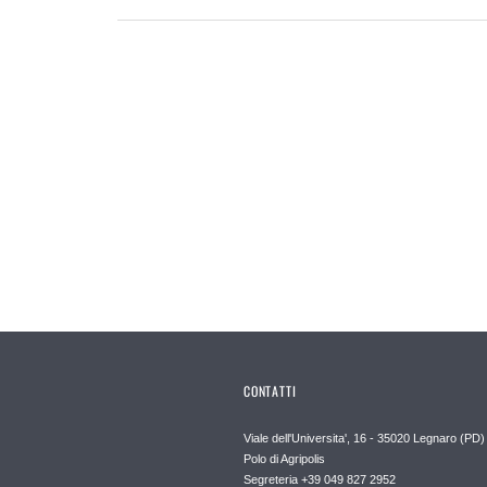
CONTATTI
Viale dell'Universita', 16 - 35020 Legnaro (PD)
Polo di Agripolis
Segreteria +39 049 827 2952