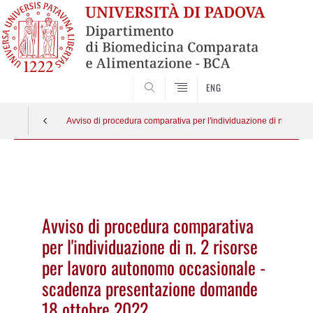
SEARCH
ENG
Avviso di procedura comparativa per l'individuazione di n. 2 r
Vai
al
contenuto
Avviso di procedura comparativa
per l'individuazione di n. 2 risorse
per lavoro autonomo occasionale -
scadenza presentazione domande
18 ottobre 2022