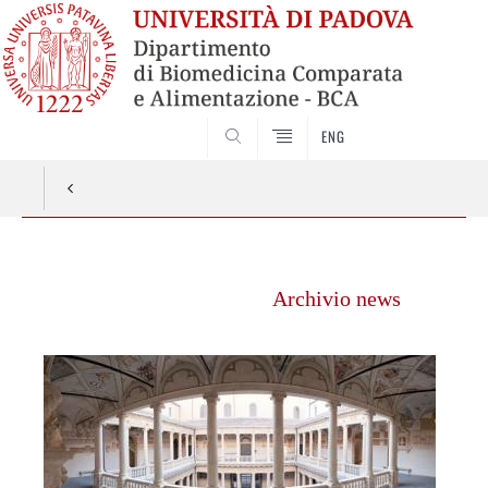
ENG
SEARCH
Vai
al
Archivio news
contenuto