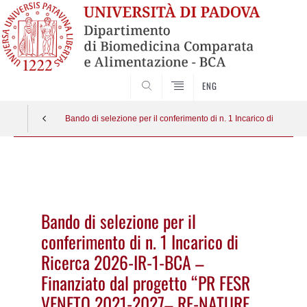
SEARCH
ENG
Bando di selezione per il conferimento di n. 1 Incarico di Rice
Vai
al
contenuto
Bando di selezione per il
conferimento di n. 1 Incarico di
Ricerca 2026-IR-1-BCA –
Finanziato dal progetto “PR FESR
VENETO 2021-2027– RE-NATURE