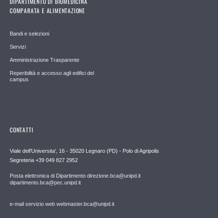
DIPARTIMENTO DI BIOMEDICINA
COMPARATA E ALIMENTAZIONE
Bandi e selezioni
Servizi
Amministrazione Trasparente
Reperibilità e accesso agli edifici del
campus
CONTATTI
Viale dell'Universita', 16 - 35020 Legnaro (PD) - Polo di Agripolis
Segreteria +39 049 827 2952
Posta elettronica di Dipartimento direzione.bca@unipd.it
dipartimento.bca@pec.unipd.it
e-mail servizio web webmaster.bca@unipd.it